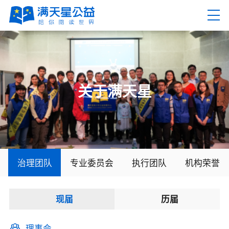
EN
繁
关于满天星
首页
关于满天星
治理团队
专业委员会
执行团队
机构荣誉
机构简介
现届
历届
机构设置
治理团队
理事会