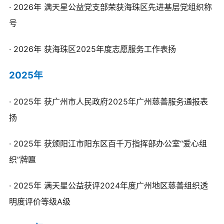
·
202
6年
满天星公益党支部荣获海珠区先进基层党组织称
专业委员会
号
执行团队
·
202
6年
获海珠区2025年度志愿服务工作表扬
机构荣誉
2025年
新闻资讯
·
202
5年
获广州市人民政府2025年广州慈善服务通报表
公益项目
扬
爱心捐赠
·
2025年
获颁阳江市阳东区百千万指挥部办公室“爱心组
织”牌匾
公益合作
·
2025年
满天星公益获评2024年度广州地区慈善组织透
加入我们
明度评价等级A级
信息公开