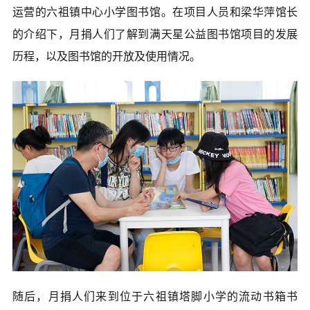
爱心捐赠
运营的六祖镇中心小学图书馆。在项目人员和梁华萍馆长
的介绍下，月捐人们了解到满天星公益图书馆项目的发展
公益合作
历程，以及图书馆的开放及使用情况。
加入我们
信息公开
我要月捐
随后，月捐人们来到位于六祖镇塔脚小学的流动书箱书