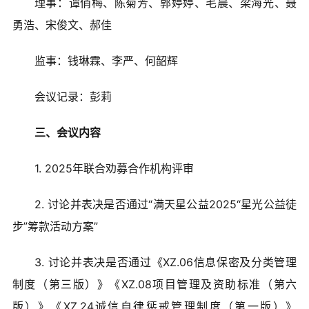
理事：谭俏梅、陈菊芳、郭婷婷、毛晨、梁海光、聂
勇浩、宋俊文、郝佳
监事：钱琳霖、李严、何韶辉
会议记录：彭莉
三、会议内容
1. 2025年联合劝募合作机构评审
2. 讨论并表决是否通过“满天星公益2025“星光公益徒
步”筹款活动方案”
3. 讨论并表决是否通过《XZ.06信息保密及分类管理
制度（第三版）》《XZ.08项目管理及资助标准
（第六
版）》《XZ.24诚信自律惩戒管理制度（第一版）》