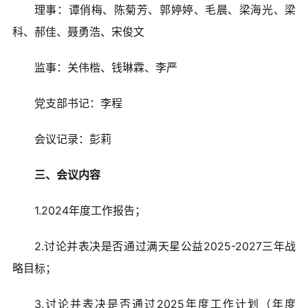
理事：谭俏梅、陈菊芳、郭婷婷、毛晨、梁海光、梁
爱心捐赠
科、郝佳、聂勇浩、宋俊文
公益合作
监事：关伟楷、钱琳霖、李严
加入我们
党支部书记：李程
信息公开
会议记录：彭莉
三、会议内容
我要月捐
1.2024年度工作报告；
2.讨论并表决是否通过满天星公益2025-2027三年战
略目标；
3.讨论并表决是否通过2025年度工作计划（年度