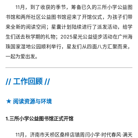
爱心捐赠
11月，到了收获的季节，筹备已久的三所小学公益图
书馆和两所社区公益图书馆迎来了开馆仪式，为孩子们带
公益合作
来全新的阅读空间；星囊计划陆续进行了派发活动，给学
生们送去秋学期的礼物；2025星光公益徒步活动在广州海
加入我们
珠国家湿地公园顺利举行，星友们从四面八方汇聚而来，
信息公开
一起为爱出发。
// 工作回顾 //
我要月捐
★
阅读资源与环境
1.三所小学公益图书馆正式开馆
11月，济南市天桥区桑梓店镇周闫小学·时代春风·满天