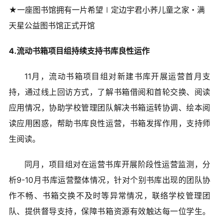
★一座图书馆拥有一片希望∣定边宇君小荞儿童之家・满
天星公益图书馆正式开馆
4.流动书箱项目组持续支持书库良性运作
11月，流动书箱项目组对新建书库开展运营首月支
持，通过线上回访方式，了解书箱借阅和首轮交换、阅读
应用情况，协助学校管理团队解决书箱运转协调、绘本阅
读应用困惑，帮助书库良性运营，书箱发挥作用，支持师
生阅读。
同月，项目组对在运营书库开展阶段性运营监测，分
析9-10月书库运营整体情况，针对个别书库出现的团队协
作不畅、书箱交换不及时等异常情况，联络学校管理团
队、提供督导支持，保障书箱资源有效触达每一位学生。