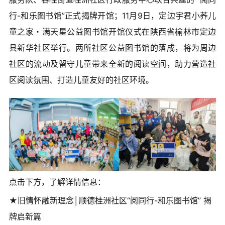
行-和乐图书馆”正式揭牌开馆；11月9日，定边宇君小荞儿
童之家・满天星公益图书馆开馆仪式在陕西省榆林市定边
县新华社区举行。两所社区公益图书馆的落成，将为周边
社区的流动及留守儿童带来全新的阅读空间，助力营造社
区阅读氛围、打造儿童友好的社区环境。
点击下方，了解详情信息：
★旧情怀融新理念│顺德桂洲社区“阅同行-和乐图书馆” 揭
牌启新篇