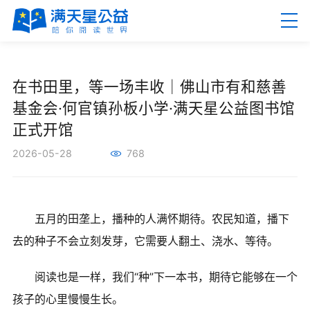
EN
繁
在书田里，等一场丰收｜佛山市有和慈善
基金会·何官镇孙板小学·满天星公益图书馆
正式开馆
2026-05-28
768
首页
关于满天星
五月的田垄上，播种的人满怀期待。农民知道，播下
去的种子不会立刻发芽，它需要人翻土、浇水、等待。
新闻资讯
阅读也是一样，我们“种”下一本书，期待它能够在一个
公益项目
孩子的心里慢慢生长。