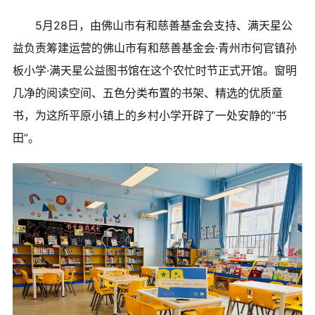
爱心捐赠
5月28日，由佛山市有和慈善基金会支持、满天星公
益负责筹建运营的佛山市有和慈善基金会·青州市何官镇孙
公益合作
板小学·满天星公益图书馆在这个农忙时节正式开馆。窗明
加入我们
几净的阅读空间、五色分类布置的书架、精选的优质童
书，为这所平原小镇上的乡村小学开辟了一处安静的“书
信息公开
田”。
我要月捐