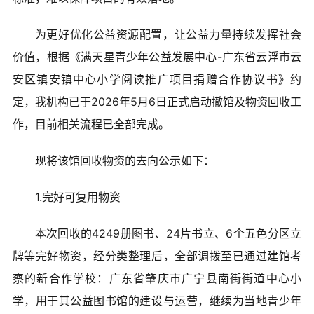
爱心捐赠
为更好优化公益资源配置，让公益力量持续发挥社会
公益合作
价值，根据《满天星青少年公益发展中心-广东省云浮市云
安区镇安镇中心小学阅读推广项目捐赠合作协议书》约
加入我们
定，我机构已于2026年5月6日正式启动撤馆及物资回收工
作，目前相关流程已全部完成。
信息公开
现将该馆回收物资的去向公示如下：
我要月捐
1.完好可复用物资
本次回收的4249册图书、24片书立、6个五色分区立
牌等完好物资，经分类整理后，全部调拨至已通过建馆考
察的新合作学校：广东省肇庆市广宁县南街街道中心小
学，用于其公益图书馆的建设与运营，继续为当地青少年