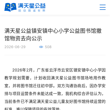
EN
繁
满天星公益镇安镇中心小学公益图书馆撤
馆物资去向公示
2026-06-29
508
首页
2026年2月，广东省云浮市云安区镇安镇中心小学因
关于满天星
教学规划需要，计划收回满天星公益图书馆场地用作教
室，并将图书馆迁往初中部。双方沟通协商后，因办学安
新闻资讯
排与项目运营条件未能达成一致，我机构综合评估认为，
公益项目
当前条件已不满足满天星公益儿童友好图书馆持续运营的
标准，难以保障项目的有效落地。