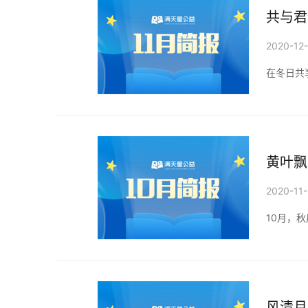
共与君
2020-12
在冬日共
黄叶飘
2020-11-
10月，
风清月