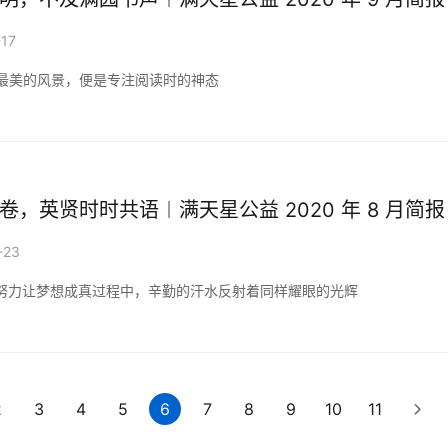
-17
最美的风景，便是专注阅读时的神态
卷，英贤时时共语︱满天星公益 2020 年 8 月简报
-23
在努力让梦想成真过程中，辛勤的汗水反射着同样耀眼的光辉
2
3
4
5
6
7
8
9
10
11