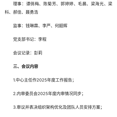
理事：谭俏梅、陈菊芳、郭婷婷、毛晨、梁海光、梁
爱心捐赠
科、郝佳、聂勇浩
公益合作
监事：钱琳霖、李严、何韶辉
加入我们
党支部书记：李程
信息公开
会议记录：彭莉
三、会议内容
我要月捐
1.中心主任作2025年度工作报告；
2.内审委员会2025年度内审情况同步；
3.审议并表决组织架构优化及团队人员安排方案；